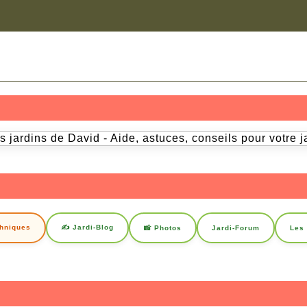
chniques
✍️ Jardi-Blog
📸 Photos
Jardi-Forum
Les