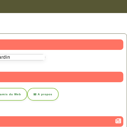
 amis du Web
📧 A propos