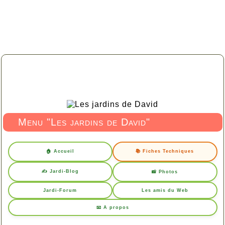
Menu "Les jardins de David"
🏠 Accueil
📚 Fiches Techniques
✍️ Jardi-Blog
📸 Photos
Jardi-Forum
Les amis du Web
📧 A propos