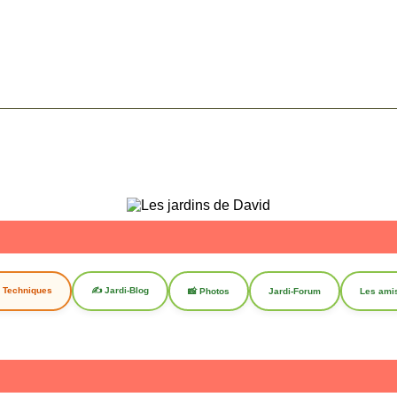
s Techniques
✍️ Jardi-Blog
📸 Photos
Jardi-Forum
Les ami