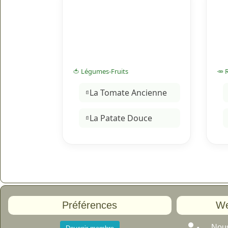
🍅 Légumes-Fruits
🥕 
La Tomate Ancienne
La Patate Douce
Préférences
We
Nous