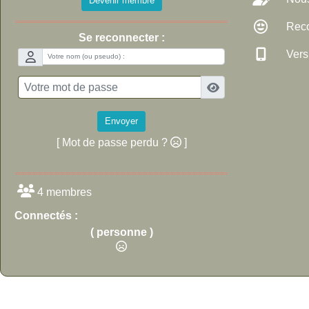
Devenir membre
Rec
Se reconnecter :
Versi
Envoyer
[ Mot de passe perdu ?
]
4 membres
Connectés :
( personne )