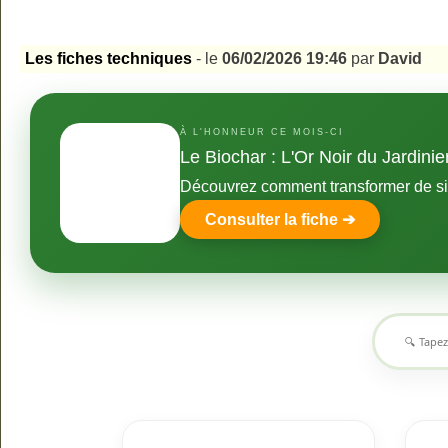
Les fiches techniques
- le
06/02/2026 19:46
par
David
À L'HONNEUR CE MOIS-CI
Le Biochar : L'Or Noir du Jardinie
Découvrez comment transformer de simp
Consulter la fiche ➔