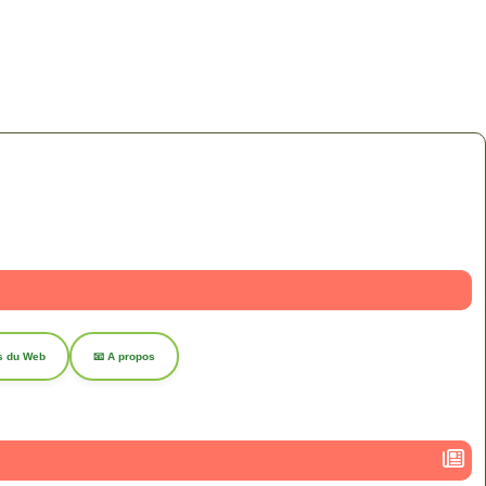
s du Web
📧 A propos