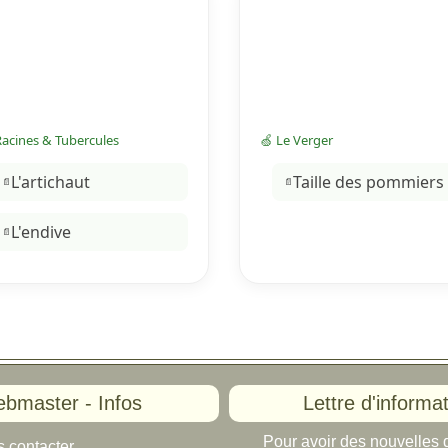
Racines & Tubercules
🍏 Le Verger
L'artichaut
Taille des pommiers
L'endive
bmaster - Infos
Lettre d'informa
Pour avoir des nouvelles d
 contacter