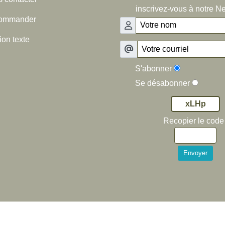
inscrivez-vous à notre Ne
ommander
on texte
S'abonner
Se désabonner
xLHp
Recopier le code 
Envoyer

Haut
