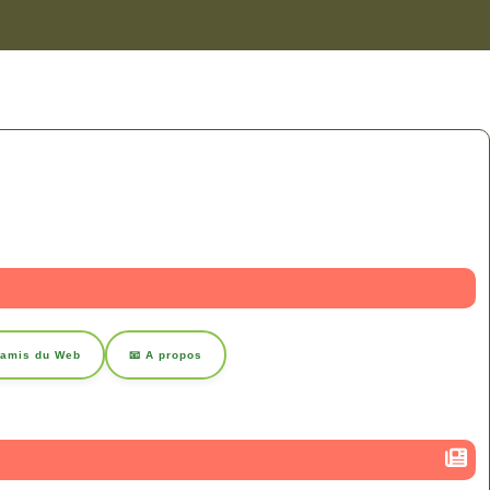
 amis du Web
📧 A propos