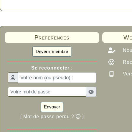
Préférences
We
Nous
Devenir membre
Rec
Se reconnecter :
Vers
Envoyer
[ Mot de passe perdu ?
]