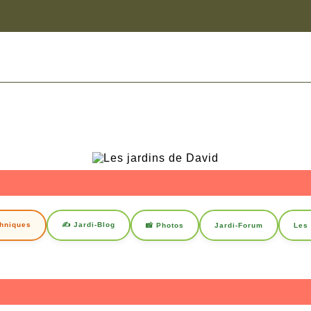
chniques
✍️ Jardi-Blog
📸 Photos
Jardi-Forum
Les